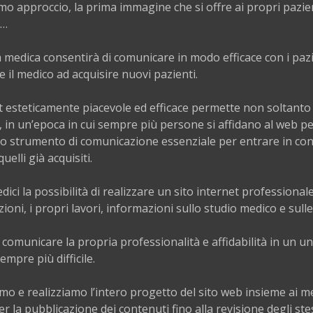
primo approccio, la prima immagine che si offre ai propri pazient
o…
a medica consentirà di comunicare in modo efficace con i paz
 il medico ad acquisire nuovi pazienti.
t esteticamente piacevole ed efficace permette non soltanto 
 in un’epoca in cui sempre più persone si affidano al web per 
uno strumento di comunicazione essenziale per entrare in co
uelli già acquisiti.
dici la possibilità di realizzare un sito internet professional
zioni, i propri lavori, informazioni sullo studio medico e sull
comunicare la propria professionalità e affidabilità in un un
empre più difficile.
o e realizziamo l’intero progetto del sito web insieme ai med
er la pubblicazione dei contenuti fino alla revisione degli stes