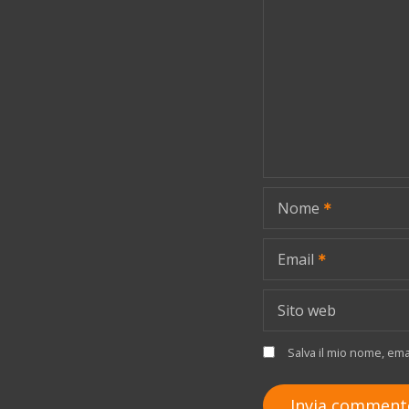
i
o
n
e
a
Nome
r
t
Email
i
Sito web
c
Salva il mio nome, em
o