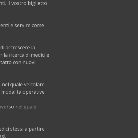
i. Il vostro biglietto
ienti e servire come
di accrescere la
la ricerca di medici e
ntatto con nuovi
e nel quale veicolare
e modalità operative.
iverso nel quale
ici stessi a partire
si.