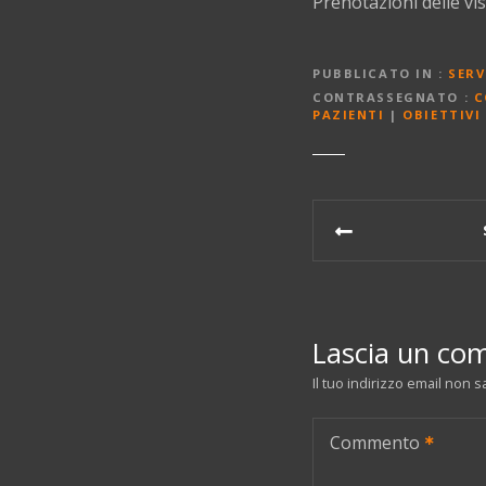
Prenotazioni delle vis
PUBBLICATO IN
SERV
CONTRASSEGNATO
C
PAZIENTI
|
OBIETTIVI
N
a
v
i
Lascia un c
g
Il tuo indirizzo email non s
a
Commento
z