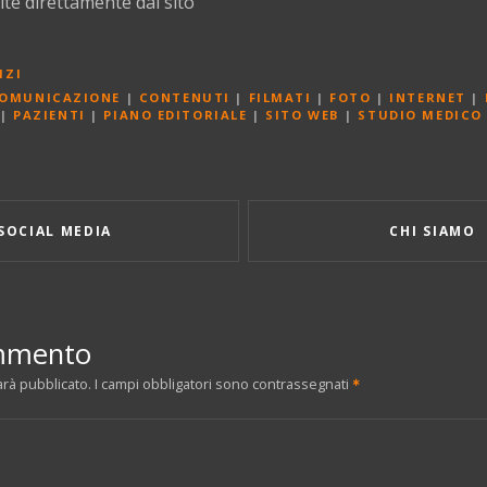
ite direttamente dal sito
IZI
OMUNICAZIONE
|
CONTENUTI
|
FILMATI
|
FOTO
|
INTERNET
|
|
PAZIENTI
|
PIANO EDITORIALE
|
SITO WEB
|
STUDIO MEDICO
SOCIAL MEDIA
CHI SIAMO
ommento
arà pubblicato.
I campi obbligatori sono contrassegnati