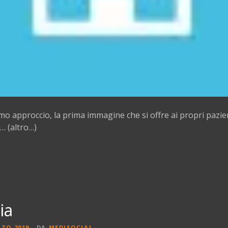
primo approccio, la prima immagine che si offre ai propri pazient
… (altro…)
ia
RZO 2019
DA
MEDISOCIAL