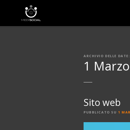
V
a
i
a
l
c
o
n
ARCHIVIO DELLE DATE:
t
1 Marzo
e
n
u
t
o
Sito web
PUBBLICATO SU
1 MA