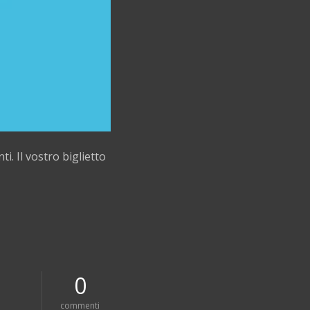
i. Il vostro biglietto
0
s
commenti