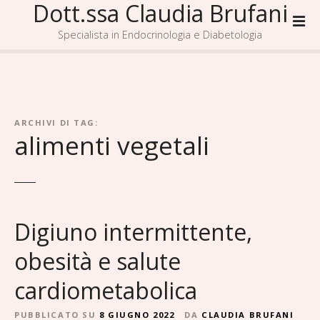
Dott.ssa Claudia Brufani
V
a
Specialista in Endocrinologia e Diabetologia
i
a
l
c
o
ARCHIVI DI TAG:
n
alimenti vegetali
t
e
n
u
t
Digiuno intermittente,
o
obesità e salute
cardiometabolica
PUBBLICATO SU
8 GIUGNO 2022
DA
CLAUDIA BRUFANI