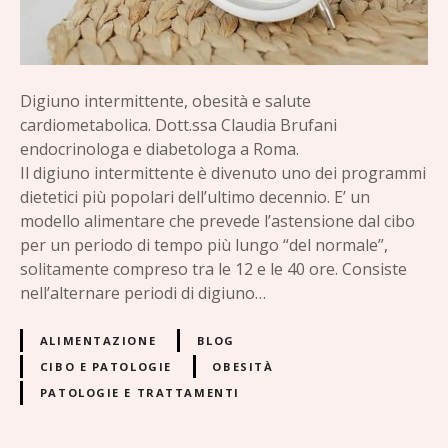
t
e
n
t
e
Digiuno intermittente, obesità e salute
,
cardiometabolica. Dott.ssa Claudia Brufani
o
endocrinologa e diabetologa a Roma.
b
Il digiuno intermittente è divenuto uno dei programmi
e
dietetici più popolari dell’ultimo decennio. E’ un
s
modello alimentare che prevede l’astensione dal cibo
i
per un periodo di tempo più lungo “del normale”,
t
solitamente compreso tra le 12 e le 40 ore. Consiste
à
nell’alternare periodi di digiuno…
e
s
ALIMENTAZIONE
BLOG
a
CIBO E PATOLOGIE
OBESITÀ
l
PATOLOGIE E TRATTAMENTI
u
t