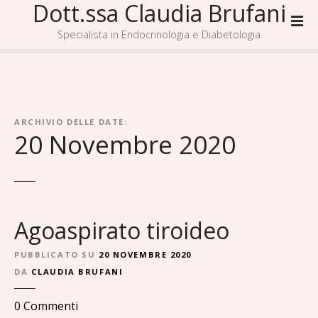
Dott.ssa Claudia Brufani
V
a
Specialista in Endocrinologia e Diabetologia
i
a
l
c
o
ARCHIVIO DELLE DATE:
n
20 Novembre 2020
t
e
n
u
t
Agoaspirato tiroideo
o
PUBBLICATO SU
20 NOVEMBRE 2020
DA
CLAUDIA BRUFANI
s
0
Commenti