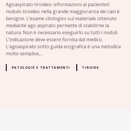
o
Agoaspirato tiroideo: informazioni al pazienteIl
nodulo tiroideo nella grande maggioranza dei casi è
benigno. L’esame citologico sul materiale ottenuto
mediante ago aspirato permette di stabilirne la
natura. Non è necessario eseguirlo su tutti i noduli.
L’indicazione deve essere fornita dal medico.
L’agoaspirato sotto guida ecografica è una metodica
molto semplice,…
PATOLOGIE E TRATTAMENTI
TIROIDE
N
a
v