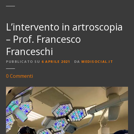
L’intervento in artroscopia
– Prof. Francesco
Franceschi
PUBBLICATO SU
6 APRILE 2021
DA
MEDISOCIAL.IT
s
0
Commenti
u
L
’
i
n
t
e
r