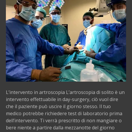
v
e
n
t
o
i
n
a
r
t
r
o
s
L’intervento in artroscopia L’artroscopia di solito è un
c
intervento effettuabile in day-surgery, ciò vuol dire
o
che il paziente può uscire il giorno stesso. Il tuo
p
medico potrebbe richiedere test di laboratorio prima
i
dell’intervento. Ti verrà prescritto di non mangiare o
a
bere niente a partire dalla mezzanotte del giorno