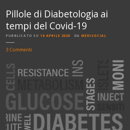
Pillole di Diabetologia ai
tempi del Covid-19
PUBBLICATO SU
16 APRILE 2020
DA
MEDISOCIAL
s
3
Commenti
u
P
i
l
l
o
l
e
d
i
D