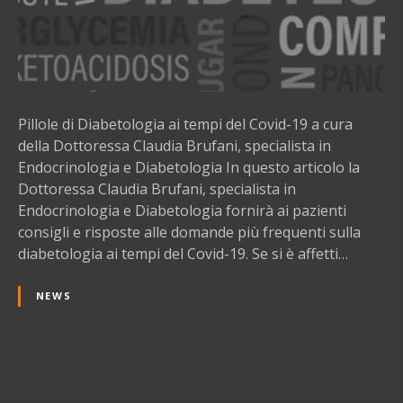
i
a
b
e
t
o
Pillole di Diabetologia ai tempi del Covid-19 a cura
l
della Dottoressa Claudia Brufani, specialista in
o
Endocrinologia e Diabetologia In questo articolo la
g
Dottoressa Claudia Brufani, specialista in
i
Endocrinologia e Diabetologia fornirà ai pazienti
a
consigli e risposte alle domande più frequenti sulla
a
diabetologia ai tempi del Covid-19. Se si è affetti…
i
t
NEWS
e
m
p
i
N
d