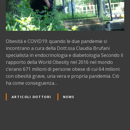
C
O
V
I
D
1
Obesità e COVID19: quando le due pandemie si
9
incontrano a cura della Dott.ssa Claudia Brufani
:
specialista in endocrinologia e diabetologia Secondo il
q
rapporto della World Obesity nel 2016 nel mondo
u
c’erano 671 milioni di persone obese di cui 64 milioni
a
con obesità grave, una vera e propria pandemia. Ciò
n
ha come conseguenza…
d
o
ARTICOLI DOTTORI
NEWS
l
e
d
u
e
N