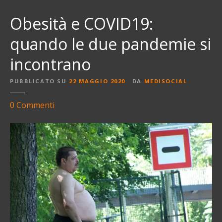
Obesità e COVID19:
quando le due pandemie si
incontrano
PUBBLICATO SU
22 MAGGIO 2020
DA
MEDISOCIAL
s
0
Commenti
u
O
b
e
s
i
t
à
e