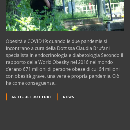
C
O
V
I
D
1
Obesità e COVID19: quando le due pandemie si
9
incontrano a cura della Dott.ssa Claudia Brufani
:
specialista in endocrinologia e diabetologia Secondo il
q
rapporto della World Obesity nel 2016 nel mondo
u
c’erano 671 milioni di persone obese di cui 64 milioni
a
con obesità grave, una vera e propria pandemia. Ciò
n
ha come conseguenza…
d
o
ARTICOLI DOTTORI
NEWS
l
e
d
u
e
N