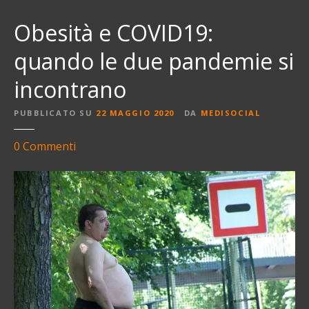
Obesità e COVID19:
quando le due pandemie si
incontrano
PUBBLICATO SU
22 MAGGIO 2020
DA
MEDISOCIAL
s
0
Commenti
u
O
b
e
s
i
t
à
e