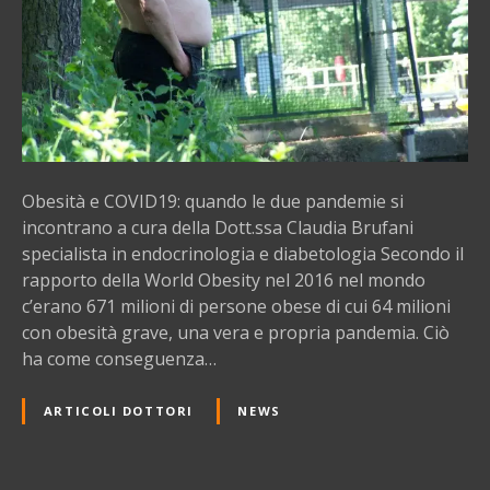
e
C
O
V
I
D
1
Obesità e COVID19: quando le due pandemie si
9
incontrano a cura della Dott.ssa Claudia Brufani
:
specialista in endocrinologia e diabetologia Secondo il
q
rapporto della World Obesity nel 2016 nel mondo
u
c’erano 671 milioni di persone obese di cui 64 milioni
a
con obesità grave, una vera e propria pandemia. Ciò
n
ha come conseguenza…
d
o
ARTICOLI DOTTORI
NEWS
l
e
d