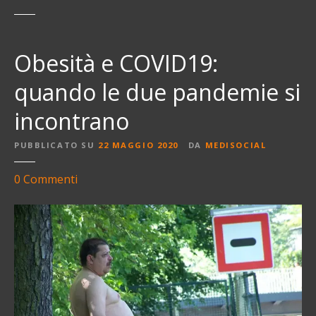
Obesità e COVID19:
quando le due pandemie si
incontrano
PUBBLICATO SU
22 MAGGIO 2020
DA
MEDISOCIAL
s
0
Commenti
u
O
b
e
s
i
t
à