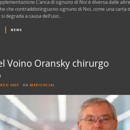
upplementazione L’anca di ognuno di Noi è diversa dalle altre. S
che che contraddistinguono ognuno di Noi, come una carta di
 si degrada a causa dell’uso…
NEWS
el Voino Oransky chirurgo
o
RZO 2021
DA
MEDISOCIAL