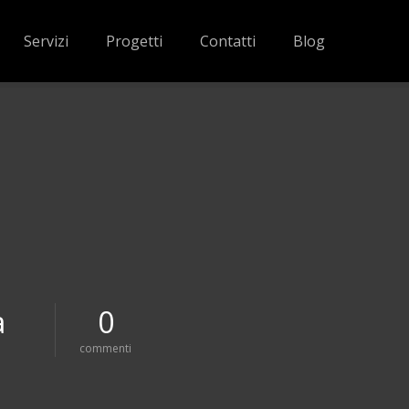
Servizi
Progetti
Contatti
Blog
a
0
s
commenti
u
i
n