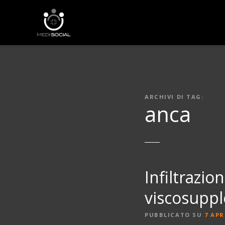
V
a
i
a
l
c
o
n
ARCHIVI DI TAG:
t
anca
e
n
u
t
o
Infiltrazio
viscosupp
PUBBLICATO SU
7 APR