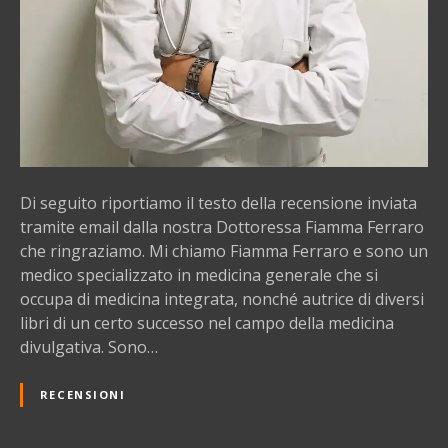
d
e
l
l
a
D
o
t
t
Di seguito riportiamo il testo della recensione inviata
.
tramite email dalla nostra Dottoressa Fiamma Ferraro
s
che ringraziamo. Mi chiamo Fiamma Ferraro e sono un
s
medico specializzato in medicina generale che si
a
occupa di medicina integrata, nonché autrice di diversi
F
libri di un certo successo nel campo della medicina
i
divulgativa. Sono…
a
m
RECENSIONI
m
a