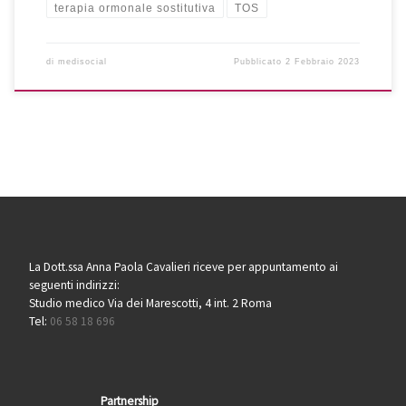
terapia ormonale sostitutiva
TOS
di
medisocial
Pubblicato
2 Febbraio 2023
La Dott.ssa Anna Paola Cavalieri riceve per appuntamento ai
seguenti indirizzi:
Studio medico Via dei Marescotti, 4 int. 2 Roma
Tel:
06 58 18 696
Partnership