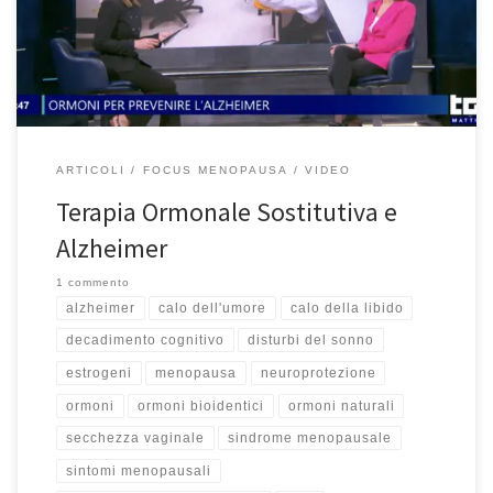
fragilissimo, molto delicato ma molto importante perché recenti
studi hanno dimostrato come la […]
ARTICOLI
FOCUS MENOPAUSA
VIDEO
Terapia Ormonale Sostitutiva e
Alzheimer
1 commento
alzheimer
calo dell'umore
calo della libido
decadimento cognitivo
disturbi del sonno
estrogeni
menopausa
neuroprotezione
ormoni
ormoni bioidentici
ormoni naturali
secchezza vaginale
sindrome menopausale
sintomi menopausali