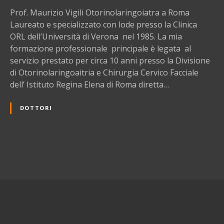
z
Prof. Maurizio Vigili Otorinolaringoiatra a Roma
i
Laureato e specializzato con lode presso la Clinica
o
ORL dell’Università di Verona nel 1985. La mia
V
formazione professionale principale è legata al
i
servizio prestato per circa 10 anni presso la Divisione
g
di Otorinolaringoaitria e Chirurgia Cervico Facciale
i
dell’ Istituto Regina Elena di Roma diretta…
l
i
DOTTORI
O
t
o
r
N
i
n
a
o
l
v
a
r