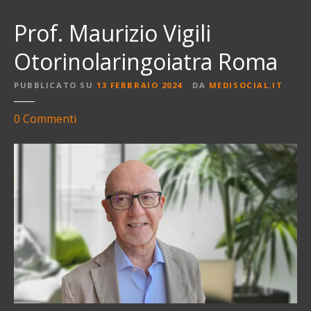
Prof. Maurizio Vigili
Otorinolaringoiatra Roma
PUBBLICATO SU
13 FEBBRAIO 2024
DA
MEDISOCIAL.IT
s
0
Commenti
u
P
r
o
f
.
M
a
u
r
i