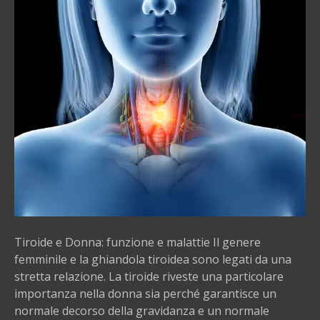
n
n
a
:
f
u
n
z
i
o
n
e
e
m
Tiroide e Donna: funzione e malattie Il genere
a
femminile e la ghiandola tiroidea sono legati da una
l
stretta relazione. La tiroide riveste una particolare
a
importanza nella donna sia perché garantisce un
t
normale decorso della gravidanza e un normale
t