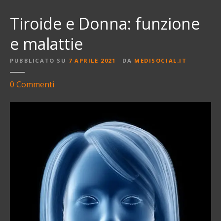
Tiroide e Donna: funzione
e malattie
PUBBLICATO SU
7 APRILE 2021
DA
MEDISOCIAL.IT
s
0
Commenti
u
T
i
r
o
i
d
e
e
D
o