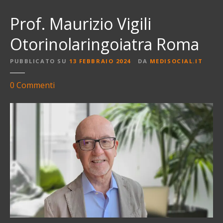
Prof. Maurizio Vigili
Otorinolaringoiatra Roma
PUBBLICATO SU
13 FEBBRAIO 2024
DA
MEDISOCIAL.IT
s
0
Commenti
u
P
r
o
f
.
M
a
u
r
i