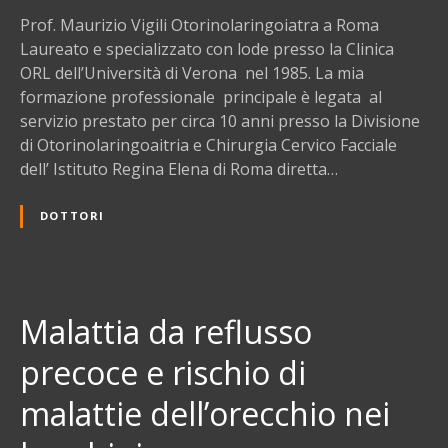
z
Prof. Maurizio Vigili Otorinolaringoiatra a Roma
i
Laureato e specializzato con lode presso la Clinica
o
ORL dell’Università di Verona nel 1985. La mia
V
formazione professionale principale è legata al
i
servizio prestato per circa 10 anni presso la Divisione
g
di Otorinolaringoaitria e Chirurgia Cervico Facciale
i
dell’ Istituto Regina Elena di Roma diretta…
l
i
DOTTORI
O
t
o
r
Malattia da reflusso
i
n
precoce e rischio di
o
l
malattie dell’orecchio nei
a
r