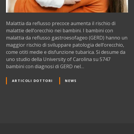
u
s
s
Malattia da reflusso precoce aumenta il rischio di
o
malattie dell’orecchio nei bambini. I bambini con
p
malattia da reflusso gastroesofageo (GERD) hanno un
r
maggior rischio di sviluppare patologia dell’orecchio,
e
come otiti medie e disfunzione tubarica. Si desume da
c
uno studio della University of Carolina su 5747
o
bambini con diagnosi di GERD nel…
c
e
ARTICOLI DOTTORI
NEWS
e
r
i
s
N
c
h
a
i