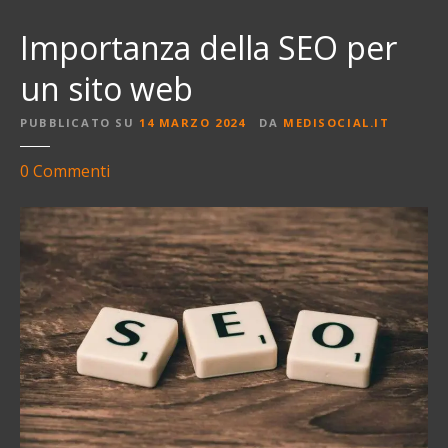
Importanza della SEO per
un sito web
PUBBLICATO SU
14 MARZO 2024
DA
MEDISOCIAL.IT
s
0
Commenti
u
I
m
p
o
r
t
a
n
z
a