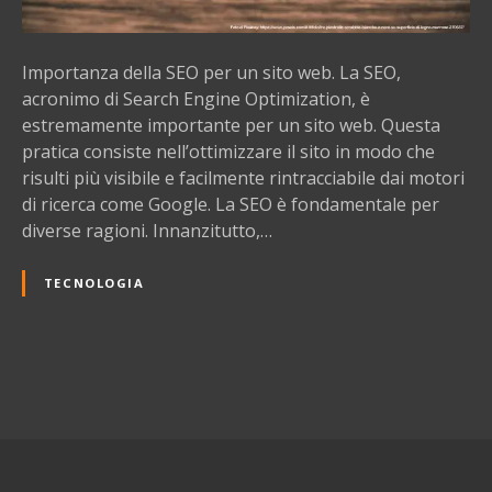
d
e
l
Importanza della SEO per un sito web. La SEO,
l
acronimo di Search Engine Optimization, è
a
estremamente importante per un sito web. Questa
S
pratica consiste nell’ottimizzare il sito in modo che
E
risulti più visibile e facilmente rintracciabile dai motori
O
di ricerca come Google. La SEO è fondamentale per
p
diverse ragioni. Innanzitutto,…
e
r
TECNOLOGIA
u
n
s
i
N
t
o
a
w
e