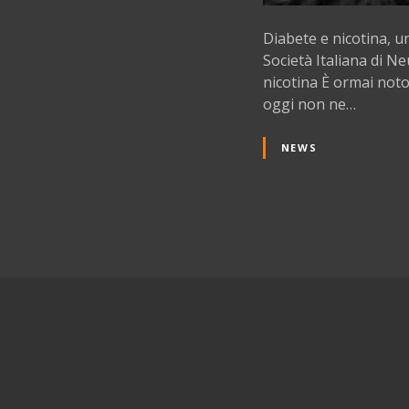
Diabete e nicotina, u
Società Italiana di Ne
nicotina È ormai noto
oggi non ne…
NEWS
N
a
v
i
g