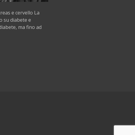
a
n
reas e cervello La
c
r
co su diabete e
e
diabete, ma fino ad
a
s
e
c
e
r
v
e
l
l
o