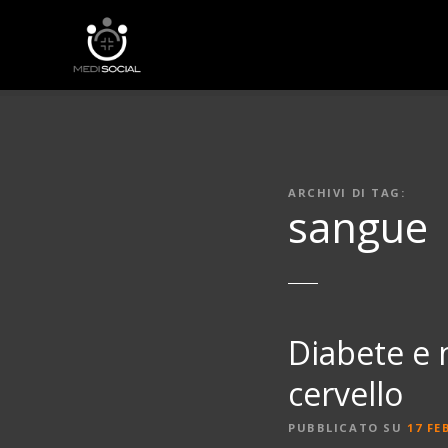
V
a
i
a
l
c
o
n
ARCHIVI DI TAG:
t
sangue
e
n
u
t
o
Diabete e 
cervello
PUBBLICATO SU
17 FE