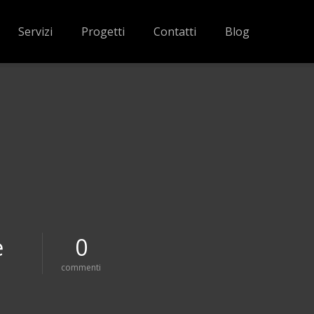
Servizi
Progetti
Contatti
Blog
e
0
s
commenti
u
d
i