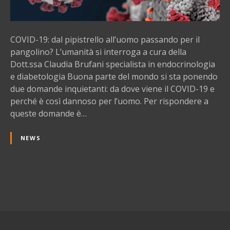
:
d
a
l
COVID-19: dal pipistrello all’uomo passando per il
p
pangolino? L’umanità si interroga a cura della
i
Dott.ssa Claudia Brufani specialista in endocrinologia
p
e diabetologia Buona parte del mondo si sta ponendo
i
due domande inquietanti: da dove viene il COVID-19 e
s
perché è così dannoso per l’uomo. Per rispondere a
t
queste domande è…
r
e
NEWS
l
l
o
a
N
l
l
a
’