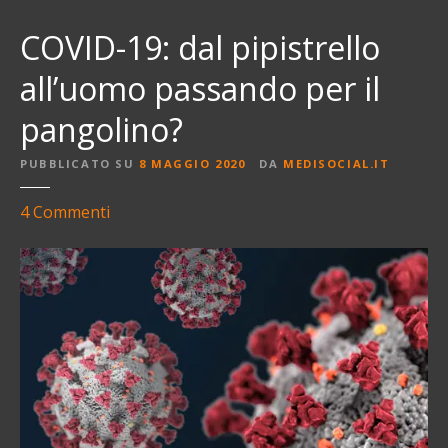
COVID-19: dal pipistrello
all’uomo passando per il
pangolino?
PUBBLICATO SU
8 MAGGIO 2020
DA
MEDISOCIAL.IT
s
4
Commenti
u
C
O
V
I
D
-
1
9