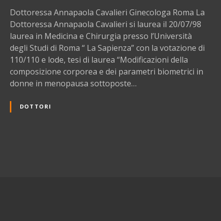
A
Dottoressa Annapaola Cavalieri Ginecologa Roma La
n
Dottoressa Annapaola Cavalieri si laurea il 20/07/98
n
laurea in Medicina e Chirurgia presso l’Università
a
degli Studi di Roma “ La Sapienza” con la votazione di
p
110/110 e lode, tesi di laurea “Modificazioni della
a
composizione corporea e dei parametri biometrici in
o
donne in menopausa sottoposte…
l
a
DOTTORI
C
a
v
a
N
l
i
a
e
r
v
i
G