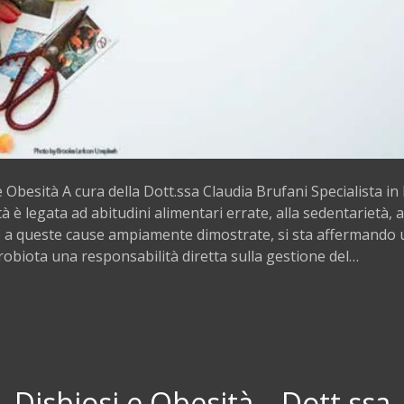
e Obesità A cura della Dott.ssa Claudia Brufani Specialista in
à è legata ad abitudini alimentari errate, alla sedentarietà, 
re a queste cause ampiamente dimostrate, si sta affermando
crobiota una responsabilità diretta sulla gestione del…
 Disbiosi e Obesità – Dott.ssa