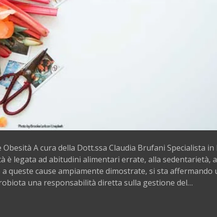
e Obesità A cura della Dott.ssa Claudia Brufani Specialista in
à è legata ad abitudini alimentari errate, alla sedentarietà, 
re a queste cause ampiamente dimostrate, si sta affermando
crobiota una responsabilità diretta sulla gestione del…