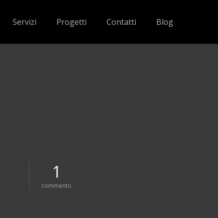
Servizi
Progetti
Contatti
Blog
1
s
commento
u
m
i