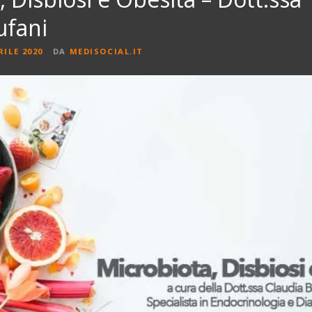
ufani
RILE 2020
DA
MEDISOCIAL.IT