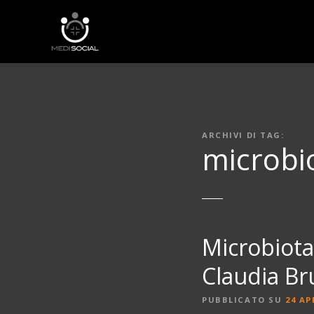
V
a
i
a
l
c
o
n
ARCHIVI DI TAG:
t
microbi
e
n
u
t
o
Microbiota,
Claudia Br
PUBBLICATO SU
24 AP