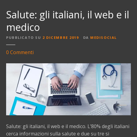
Salute: gli italiani, il web e il
medico
PUBBLICATO SU
2 DICEMBRE 2019
DA
MEDISOCIAL
s
0
Commenti
u
S
a
l
u
t
e
:
g
l
Salute: gli italiani, il web e il medico. L’80% degli italiani
i
cerca informazioni sulla salute e due su tre si