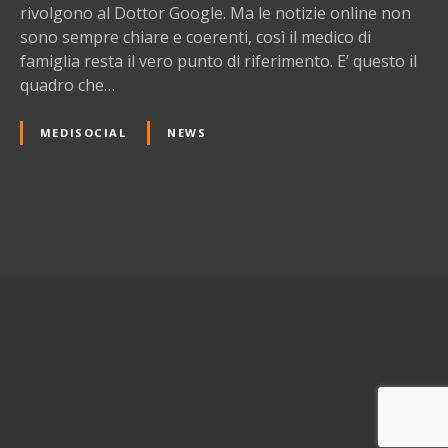
i
rivolgono al Dottor Google. Ma le notizie online non
t
sono sempre chiare e coerenti, così il medico di
a
famiglia resta il vero punto di riferimento. E’ questo il
l
quadro che…
i
a
MEDISOCIAL
NEWS
n
i
,
i
N
l
w
a
e
v
b
e
i
i
l
g
m
e