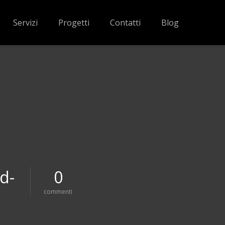
Servizi
Progetti
Contatti
Blog
id-
0
s
commenti
u
p
i