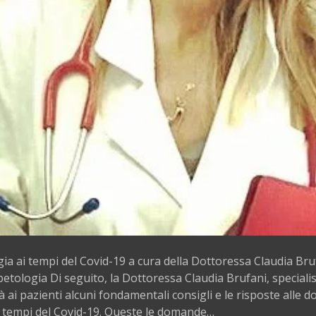
gia ai tempi del Covid-19 a cura della Dottoressa Claudia Bruf
etologia Di seguito, la Dottoressa Claudia Brufani, speciali
à ai pazienti alcuni fondamentali consigli e le risposte alle
i tempi del Covid-19. Queste le domande…