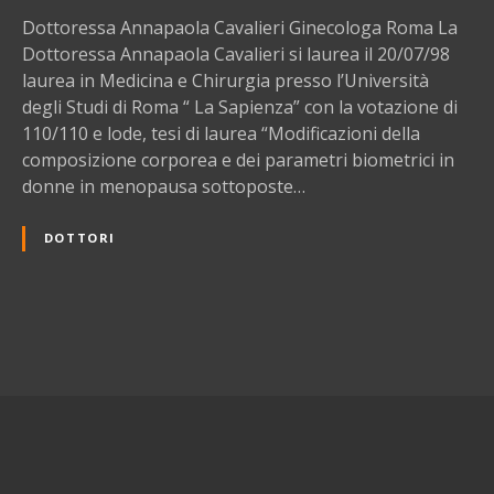
A
Dottoressa Annapaola Cavalieri Ginecologa Roma La
n
Dottoressa Annapaola Cavalieri si laurea il 20/07/98
n
laurea in Medicina e Chirurgia presso l’Università
a
degli Studi di Roma “ La Sapienza” con la votazione di
p
110/110 e lode, tesi di laurea “Modificazioni della
a
composizione corporea e dei parametri biometrici in
o
donne in menopausa sottoposte…
l
a
DOTTORI
C
a
v
a
N
l
i
a
e
r
v
i
G