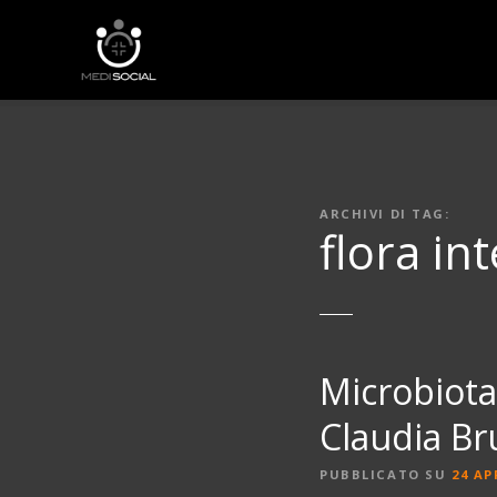
V
a
i
a
l
c
o
n
ARCHIVI DI TAG:
t
flora in
e
n
u
t
o
Microbiota,
Claudia Br
PUBBLICATO SU
24 AP