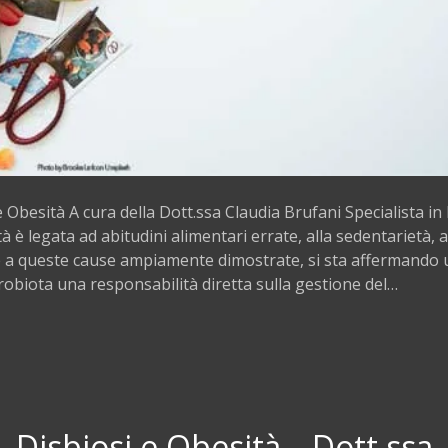
e Obesità A cura della Dott.ssa Claudia Brufani Specialista in
à è legata ad abitudini alimentari errate, alla sedentarietà, 
re a queste cause ampiamente dimostrate, si sta affermando
crobiota una responsabilità diretta sulla gestione del…
 Disbiosi e Obesità – Dott.ssa