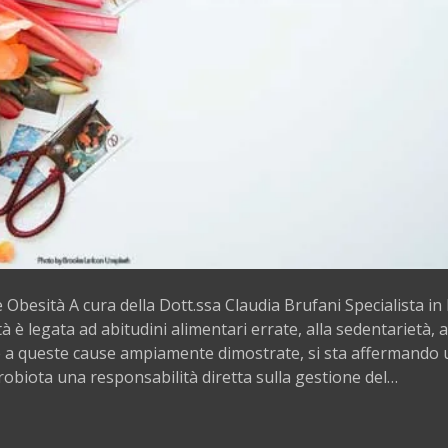
e Obesità A cura della Dott.ssa Claudia Brufani Specialista in
à è legata ad abitudini alimentari errate, alla sedentarietà, 
re a queste cause ampiamente dimostrate, si sta affermando
crobiota una responsabilità diretta sulla gestione del…