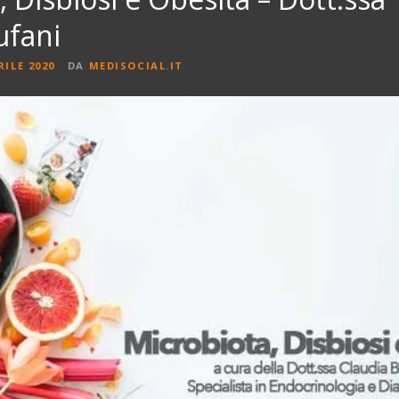
ufani
RILE 2020
DA
MEDISOCIAL.IT