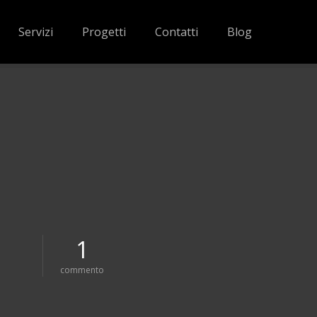
Servizi
Progetti
Contatti
Blog
1
s
commento
u
m
i