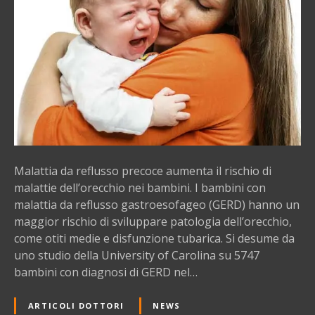
a
d
a
r
e
f
l
u
s
s
Malattia da reflusso precoce aumenta il rischio di
o
malattie dell’orecchio nei bambini. I bambini con
p
malattia da reflusso gastroesofageo (GERD) hanno un
r
maggior rischio di sviluppare patologia dell’orecchio,
e
come otiti medie e disfunzione tubarica. Si desume da
c
uno studio della University of Carolina su 5747
o
bambini con diagnosi di GERD nel…
c
e
ARTICOLI DOTTORI
NEWS