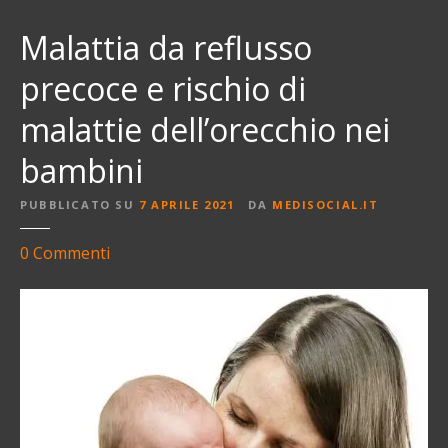
Malattia da reflusso
precoce e rischio di
malattie dell’orecchio nei
bambini
PUBBLICATO SU
7 APRILE 2021
DA
MEDISOCIAL.IT
s
0
Commenti
u
M
a
l
a
t
t
i