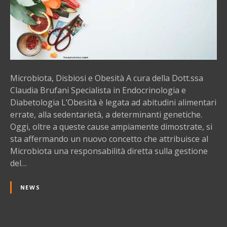
f
a
a
,
n
D
i
i
s
b
Microbiota, Disbiosi e Obesità A cura della Dott.ssa
i
Claudia Brufani Specialista in Endocrinologia e
o
Diabetologia L’Obesità è legata ad abitudini alimentari
s
errate, alla sedentarietà, a determinanti genetiche.
i
Oggi, oltre a queste cause ampiamente dimostrate, si
e
sta affermando un nuovo concetto che attribuisce al
O
Microbiota una responsabilità diretta sulla gestione
b
del…
e
s
NEWS
i
t
à