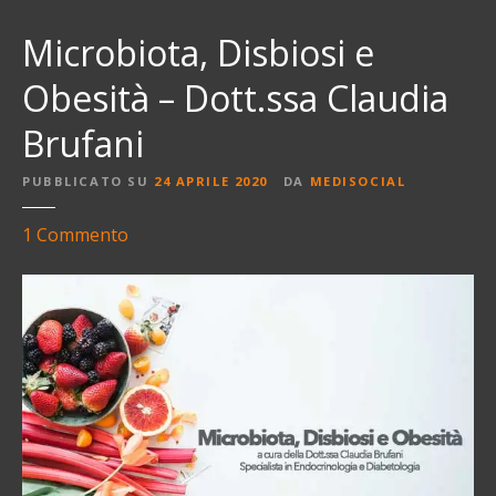
Microbiota, Disbiosi e
Obesità – Dott.ssa Claudia
Brufani
PUBBLICATO SU
24 APRILE 2020
DA
MEDISOCIAL
s
1
Commento
u
M
i
c
r
o
b
i
o