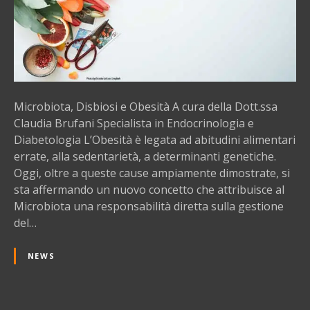
f
a
a
,
n
D
i
i
s
b
Microbiota, Disbiosi e Obesità A cura della Dott.ssa
i
Claudia Brufani Specialista in Endocrinologia e
o
Diabetologia L’Obesità è legata ad abitudini alimentari
s
errate, alla sedentarietà, a determinanti genetiche.
i
Oggi, oltre a queste cause ampiamente dimostrate, si
e
sta affermando un nuovo concetto che attribuisce al
O
Microbiota una responsabilità diretta sulla gestione
b
del…
e
s
NEWS
i
t
à