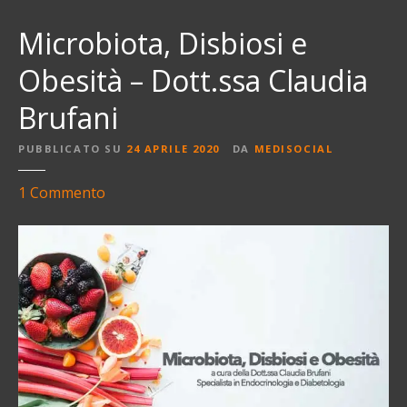
Microbiota, Disbiosi e
Obesità – Dott.ssa Claudia
Brufani
PUBBLICATO SU
24 APRILE 2020
DA
MEDISOCIAL
s
1
Commento
u
M
i
c
r
o
b
i
o