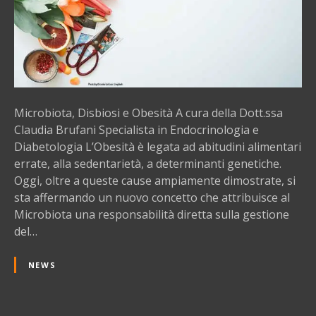
t
a
,
D
i
s
b
Microbiota, Disbiosi e Obesità A cura della Dott.ssa
i
Claudia Brufani Specialista in Endocrinologia e
o
Diabetologia L’Obesità è legata ad abitudini alimentari
s
errate, alla sedentarietà, a determinanti genetiche.
i
Oggi, oltre a queste cause ampiamente dimostrate, si
e
sta affermando un nuovo concetto che attribuisce al
O
Microbiota una responsabilità diretta sulla gestione
b
del…
e
s
NEWS
i
t
à