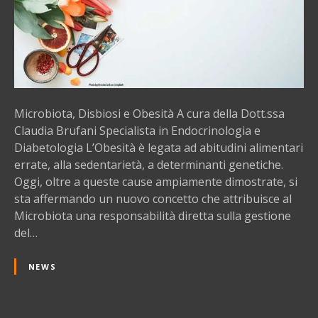
t
a
,
D
i
s
b
Microbiota, Disbiosi e Obesità A cura della Dott.ssa
i
Claudia Brufani Specialista in Endocrinologia e
o
Diabetologia L’Obesità è legata ad abitudini alimentari
s
errate, alla sedentarietà, a determinanti genetiche.
i
Oggi, oltre a queste cause ampiamente dimostrate, si
e
sta affermando un nuovo concetto che attribuisce al
O
Microbiota una responsabilità diretta sulla gestione
b
del…
e
s
NEWS
i
t
à