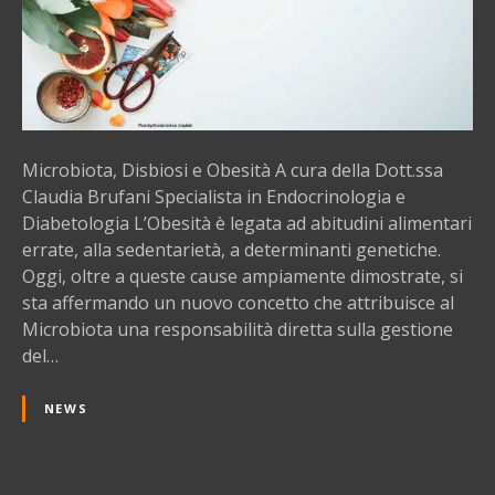
f
a
a
,
n
D
i
i
s
b
Microbiota, Disbiosi e Obesità A cura della Dott.ssa
i
Claudia Brufani Specialista in Endocrinologia e
o
Diabetologia L’Obesità è legata ad abitudini alimentari
s
errate, alla sedentarietà, a determinanti genetiche.
i
Oggi, oltre a queste cause ampiamente dimostrate, si
e
sta affermando un nuovo concetto che attribuisce al
O
Microbiota una responsabilità diretta sulla gestione
b
del…
e
s
NEWS
i
t
à