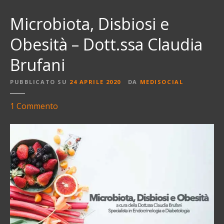
Microbiota, Disbiosi e
Obesità – Dott.ssa Claudia
Brufani
PUBBLICATO SU
24 APRILE 2020
DA
MEDISOCIAL
s
1
Commento
u
M
i
c
r
o
b
i
o