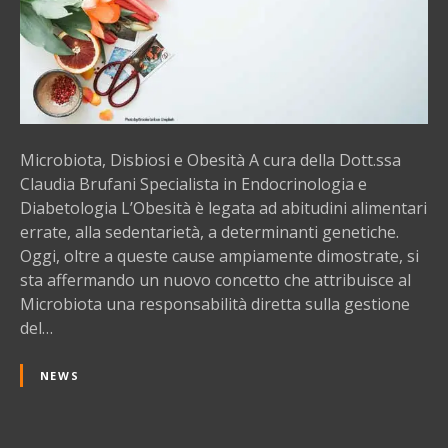
t
a
,
D
i
s
b
Microbiota, Disbiosi e Obesità A cura della Dott.ssa
i
Claudia Brufani Specialista in Endocrinologia e
o
Diabetologia L’Obesità è legata ad abitudini alimentari
s
errate, alla sedentarietà, a determinanti genetiche.
i
Oggi, oltre a queste cause ampiamente dimostrate, si
e
sta affermando un nuovo concetto che attribuisce al
O
Microbiota una responsabilità diretta sulla gestione
b
del…
e
s
NEWS
i
t
à