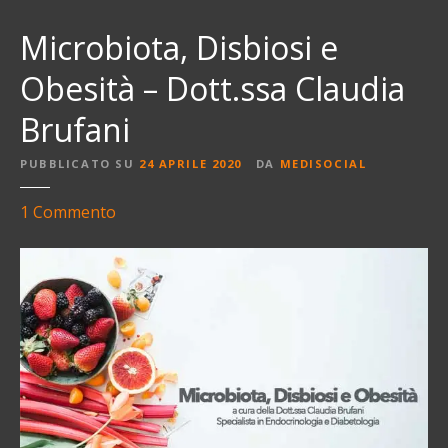
Microbiota, Disbiosi e
Obesità – Dott.ssa Claudia
Brufani
PUBBLICATO SU
24 APRILE 2020
DA
MEDISOCIAL
s
1
Commento
u
M
i
c
r
o
b
i
o