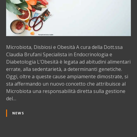
f
a
a
,
n
D
i
i
s
b
Microbiota, Disbiosi e Obesità A cura della Dott.ssa
i
Claudia Brufani Specialista in Endocrinologia e
o
Diabetologia L’Obesità è legata ad abitudini alimentari
s
errate, alla sedentarietà, a determinanti genetiche.
i
Oggi, oltre a queste cause ampiamente dimostrate, si
e
sta affermando un nuovo concetto che attribuisce al
O
Microbiota una responsabilità diretta sulla gestione
b
del…
e
s
NEWS
i
t
à