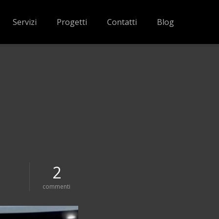
Servizi
Progetti
Contatti
Blog
2
s
commenti
u
d
o