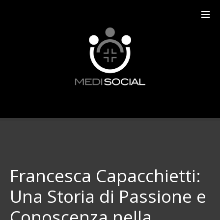
V
a
i
a
l
c
o
n
t
e
n
u
t
o
Francesca Capacchietti:
Una Storia di Passione e
Conoscenza nella