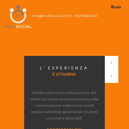
Blog
i
n
f
o
@
m
e
d
i
s
o
c
i
a
l
.
i
t
T
e
l
.
3
4
7
8
6
6
2
2
4
0
L' ESPERIENZA
È VITAMINA
Medisocial mette a disposizione dei
medici la nostra vasta esperienza nella
comunicazione online e nel social
media marketing, garantendo risultati
concreti e misurabili.