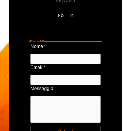
SEGUICI
Fb
in
Modulo contatti
Nome
*
Email
*
Messaggio
I campi contrassegnati da * sono obbligartori